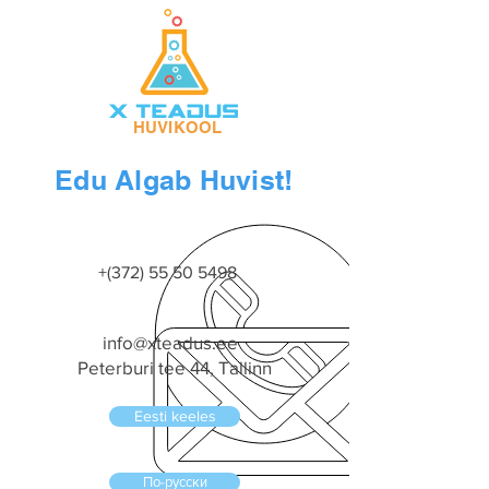
HUVIKOOL
Edu Algab Huvist!
+(372)
55 50 5498
info@xteadus.ee
Peterburi tee 44, Tallinn
Eesti keeles
По-русски