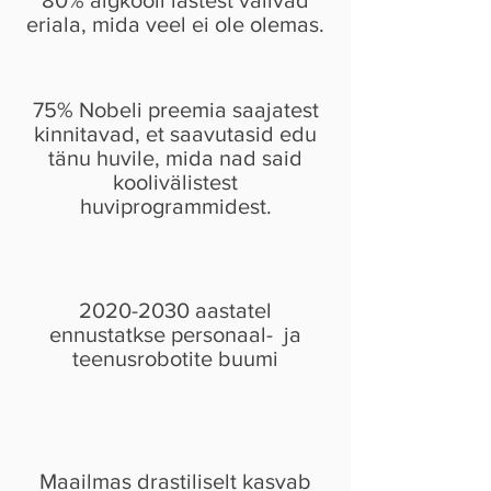
80% algkooli lastest valivad
eriala, mida veel ei ole olemas.
75% Nobeli preemia saajatest
kinnitavad, et saavutasid edu
tänu huvile, mida nad said
koolivälistest
huviprogrammidest.
2020-2030
aastatel
ennustatkse personaal- ja
teenusrobotite buumi
Maailmas drastiliselt kasvab