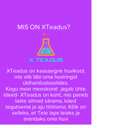
MIS ON XTeadus?
XTeadus on kaasaegne huvikool,
mis viib läbi oma huviringid
üldhariduskoolides.
Kogu meie meeskond jagab ühte
ideed- XTeadus on koht, mis paneb
laste silmad särama, käed
tegutsema ja aju töötama. Kõik on
selleks, et Teie laps leiaks ja
arendaks oma huvi