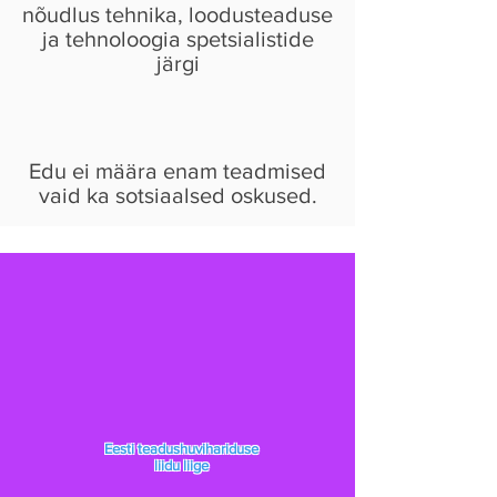
nõudlus tehnika, loodusteaduse
ja tehnoloogia spetsialistide
järgi
Edu ei määra enam teadmised
vaid ka sotsiaalsed oskused.
Eesti teadushuvihariduse
liidu liige