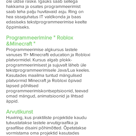
ole üldse raske. Igaüks saab sellega
hakkama ja osates programmeerimist
saab teha palju huvitavaid asju. Ring on
hea sissejuhatus IT valdkonda ja baas
edasiseks tekstprogrammeerimise keelte
õppimiseks.
Programmeerimine " Roblox
&Minecraft "
Programmeerimise algkursus lastele
vanuses 11+ MInecrafti education ja Robloxi
platvormidel. Kursus algab plokk-
programmeerimisest ja sujuvalt läheb üle
tekstprogrammeerimisele Java/Lua keeles.
Kasutades maailma tuntud mängulised
platvormid Minecraft ja Robloxi õpivad
lapsed põhilised
programmeerimiskontseptsioonid, teevad
omad mängud, animatsioonid ja lihtsad
äppid.
Arvutikunst
Huviring, kus praktiliste projektide kaudu
tutvustatakse lastele arvutigraafika ja
graafilise disaini põhimõtted. Õpetatakse
vormistama oma projektid kasutades