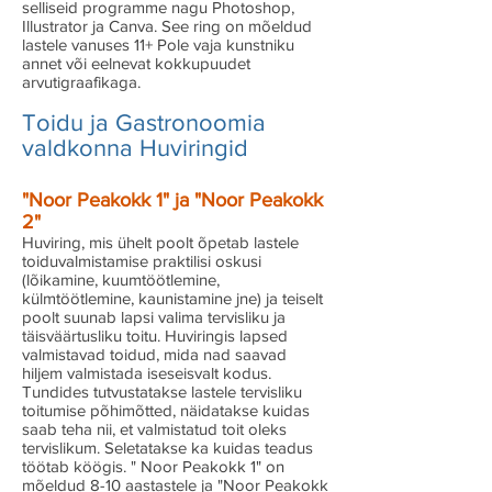
selliseid programme nagu Photoshop,
Illustrator ja Canva. See ring on mõeldud
lastele vanuses 11+ Pole vaja kunstniku
annet või eelnevat kokkupuudet
arvutigraafikaga.
Toidu ja Gastronoomia
valdkonna Huviringid
"Noor Peakokk 1" ja "Noor Peakokk
2"
Huviring, mis ühelt poolt õpetab lastele
toiduvalmistamise praktilisi oskusi
(lõikamine, kuumtöötlemine,
külmtöötlemine, kaunistamine jne) ja teiselt
poolt suunab lapsi valima tervisliku ja
täisväärtusliku toitu. Huviringis lapsed
valmistavad toidud, mida nad saavad
hiljem valmistada iseseisvalt kodus.
Tundides tutvustatakse lastele tervisliku
toitumise põhimõtted, näidatakse kuidas
saab teha nii, et valmistatud toit oleks
tervislikum. Seletatakse ka kuidas teadus
töötab köögis. " Noor Peakokk 1" on
mõeldud 8-10 aastastele ja "Noor Peakokk