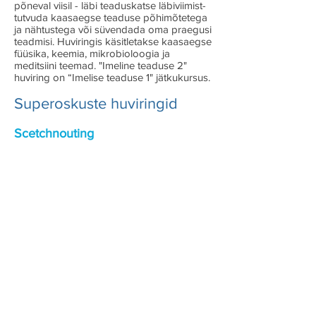
põneval viisil - läbi teaduskatse läbiviimist-
tutvuda kaasaegse teaduse põhimõtetega
ja nähtustega või süvendada oma praegusi
teadmisi. Huviringis käsitletakse kaasaegse
füüsika, keemia, mikrobioloogia ja
meditsiini teemad. "Imeline teaduse 2"
huviring on “Imelise teaduse 1" jätkukursus.
Superoskuste huviringid
Scetchnouting
Huviring õpetab lastele vanuses 11+ aastat
väga huvitavat ja kasuliku tehnikat oma
ideede visuaalseks väljendamiseks ja teiste
inimeste ideede paremaks arusaamiseks
ning meelde jätmiseks, - scetchnouting.
See tehnika sobib kõigile - isegi nendele,
kes arvavad, et nad ei oska joonistada. 30
tundi, kus lapsed õpivad visuaalselt
mõtlema ja esitlema oma ideed paberil
pliiatsiga ja markeritega- kasutades
spetsiaalseid meetodid ja tehnikad.. See
oskus jääb väga kasulikuks edasises elus,
sest kõigile olenemata valitud erialast on