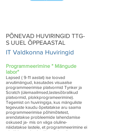
PÕNEVAD HUVIRINGID TTG-
S UUEL ÕPPEAASTAL
IT Valdkonna Huviringid
Programmeerimine " Mängude
labor"
Lapsed ( 9-11 aastat) ise loovad
arvutimängud, kasutades visuaalse
programmeerimise platvormid Tynker ja
Scratch (ülemaailmsed,lastesõbralikud
platvormid, plokkprogrameerimine).
Tegemist on huviringiga, kus mänguliste
tegevuste kaudu õpetatakse aru saama
programmeerimise põhimõtetest,
arendatakse probleemide lahendamise
oskused ja- mis on väga oluline-
näidatakse lastele, et programmeerimine ei