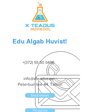
HUVIKOOL
Edu Algab Huvist!
+(372)
55 50 5498
info@xteadus.ee
Peterburi tee 44, Tallinn
Eesti keeles
По-русски