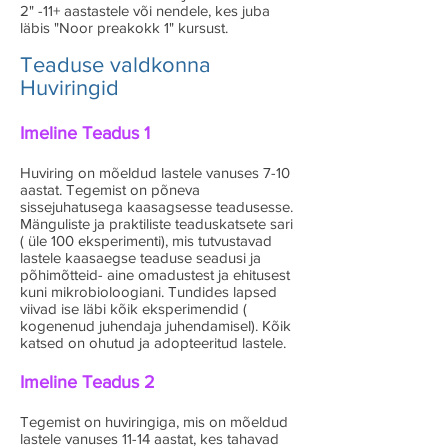
2" -11+ aastastele või nendele, kes juba
läbis "Noor preakokk 1" kursust.
Teaduse valdkonna
Huviringid
Imeline Teadus 1
Huviring on mõeldud lastele vanuses 7-10
aastat. Tegemist on põneva
sissejuhatusega kaasagsesse teadusesse.
Mänguliste ja praktiliste teaduskatsete sari
( üle 100 eksperimenti), mis tutvustavad
lastele kaasaegse teaduse seadusi ja
põhimõtteid- aine omadustest ja ehitusest
kuni mikrobioloogiani. Tundides lapsed
viivad ise läbi kõik eksperimendid (
kogenenud juhendaja juhendamisel). Kõik
katsed on ohutud ja adopteeritud lastele.
Imeline Teadus 2
Tegemist on huviringiga, mis on mõeldud
lastele vanuses 11-14 aastat, kes tahavad