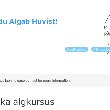
du Algab Huvist!
Pe
Eesti keeles
По-русск
available, please contact for more information.
ka algkursus