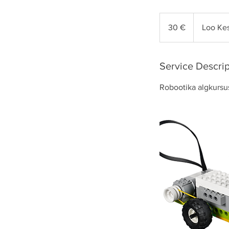
30
eurot
30 €
Loo Ke
Service Descrip
Robootika algkursus