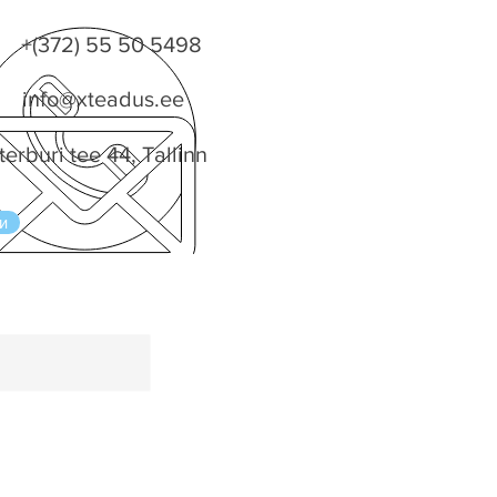
+(372) 55 50 5498
info@xteadus.ee
terburi tee 44, Tallinn
и