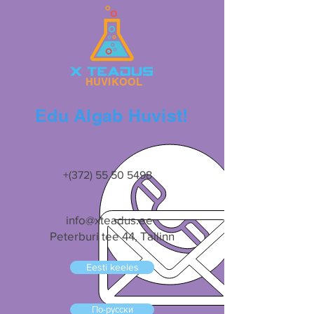
HUVIKOOL
Edu Algab Huvist!
+(372)
55 50 5498
info@xteadus.ee
Peterburi tee 44, Tallinn
Eesti keeles
По-русски