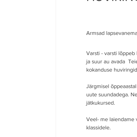
Armsad lapsevanema
Varsti - varsti lõppe
ja suur au avada  Te
kokanduse huviringid
Järgmisel õppeaastal
uute suundadega. Nen
jätkukursed. 
Veel- me laiendame v
klassidele.