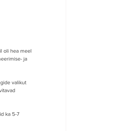
l oli hea meel 
eerimise- ja 
ide valikut 
vitavad 
d ka 5-7 