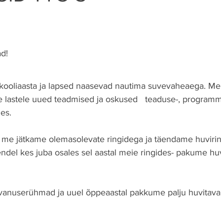
d!
b kooliaasta ja lapsed naasevad nautima suvevaheaega. Mei
ie lastele uued teadmised ja oskused   teaduse-, programm
es. 
 me jätkame olemasolevate ringidega ja täendame huviring
del kes juba osales sel aastal meie ringides- pakume hu
anuserühmad ja uuel õppeaastal pakkume palju huvitavai