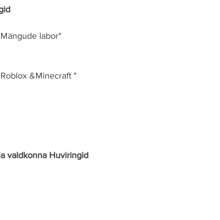
gid
Mängude labor" 
Roblox &Minecraft "
a valdkonna Huviringid