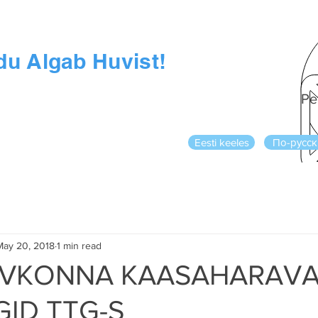
du Algab Huvist!
Pe
Eesti keeles
По-русск
May 20, 2018
1 min read
LVKONNA KAASAHARAV
GID TTG-S