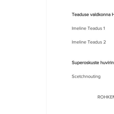
Teaduse valdkonna H
Imeline Teadus 1
Imeline Teadus 2
Superoskuste huvirin
Scetchnouting 
                 ROHKEM INFOT JA REGISTREERIMINE TASUTA PROOVITUNDIDELE TOIMUB 