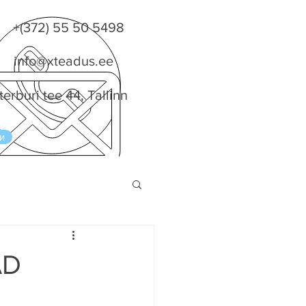
+(372) 55 50 5498
info@xteadus.ee
terburi tee 44, Tallinn
и
AD