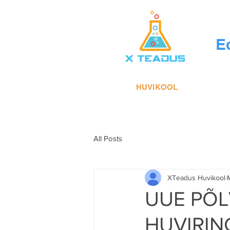
E
HUVIKOOL
All Posts
XTeadus Huvikool
UUE PÕ
HUVIRIN